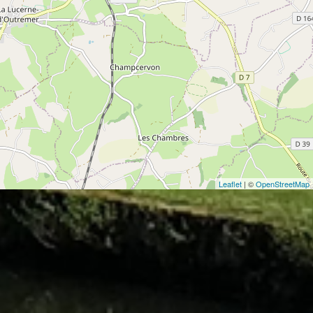
Leaflet
| ©
OpenStreetMap